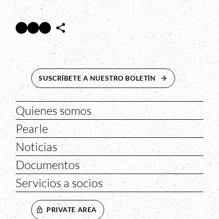
Facebook
Twitter
Instagram
Abre en nueva ventana
Abre en nueva ventana
Abre en nueva ventana
SUSCRÍBETE A NUESTRO BOLETÍN
ABRE EN NUEVA 
Quienes somos
Pearle
Noticias
Documentos
Servicios a socios
PRIVATE AREA