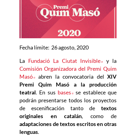
Fecha límite: 26 agosto, 2020
La
Fundació La Ciutat Invisible
Abre en nuev
y la
Comisión Organizadora del Premi Quim
Masó
Abre en nueva ventana
abren la convocatoria del
XIV
Premi Quim Masó a la producción
teatral
. En sus
bases
Abre en nueva ventana
se establece que
podrán presentarse todos los proyectos
de escenificación tanto de
textos
originales en catalán
, como de
adaptaciones de textos escritos en otras
lenguas
.