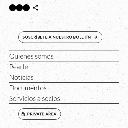
Facebook
Twitter
Instagram
Abre en nueva ventana
Abre en nueva ventana
Abre en nueva ventana
SUSCRÍBETE A NUESTRO BOLETÍN
ABRE EN NUEVA 
Quienes somos
Pearle
Noticias
Documentos
Servicios a socios
PRIVATE AREA