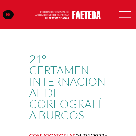
ES
Saltar
al
contenido
21º
CERTAMEN
INTERNACION
AL DE
COREOGRAFÍ
A BURGOS