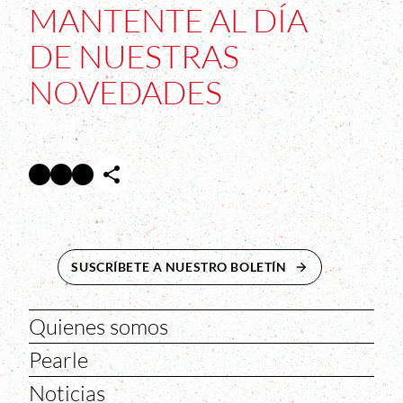
MANTENTE AL DÍA
DE NUESTRAS
NOVEDADES
Facebook
Twitter
Instagram
Abre en nueva ventana
Abre en nueva ventana
Abre en nueva ventana
SUSCRÍBETE A NUESTRO BOLETÍN
ABRE EN NUEVA 
Quienes somos
Pearle
Noticias