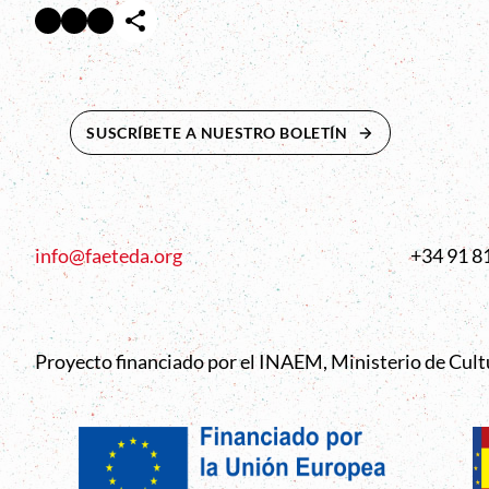
Facebook
Twitter
Instagram
Abre en nueva ventana
Abre en nueva ventana
Abre en nueva ventana
SUSCRÍBETE A NUESTRO BOLETÍN
ABRE EN NUEVA 
info@faeteda.org
+34 91 8
Proyecto financiado por el INAEM, Ministerio de Cul