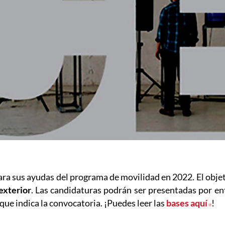
ara sus ayudas del programa de movilidad en 2022. El objet
exterior
. Las candidaturas podrán ser presentadas por ent
que indica la convocatoria. ¡Puedes leer las
bases aquí
Abr
!