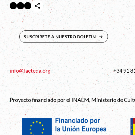
Facebook
Twitter
Instagram
Abre en nueva ventana
Abre en nueva ventana
Abre en nueva ventana
SUSCRÍBETE A NUESTRO BOLETÍN
ABRE EN NUEVA 
info@faeteda.org
+34 91 8
Proyecto financiado por el INAEM, Ministerio de Cul