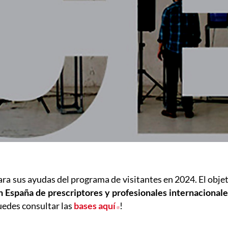
a
ara sus ayudas del programa de visitantes en 2024. El obje
en España de prescriptores y profesionales internacionale
uedes consultar las
bases aquí
Abre en nueva ventana
!