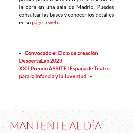
la obra en una sala de Madrid. Puedes
consultar las bases y conocer los detalles
en su
página web
Abre en nueva ventana
.
«
Convocado el Ciclo de creación
DespertaLab 2023
XXII Premio ASSITEJ España de Teatro
para la Infancia y la Juventud
»
MANTENTE AL DÍA