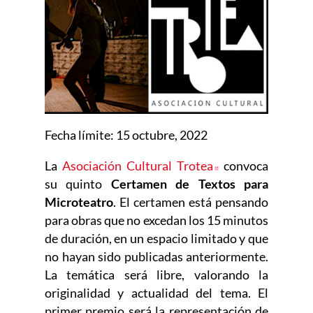
Fecha lí­mite: 15 octubre, 2022
La
Asociación Cultural Trotea
Abre en nueva ve
convoca
su quinto
Certamen de Textos para
Microteatro
. El certamen está pensando
para obras que no excedan los 15 minutos
de duración, en un espacio limitado y que
no hayan sido publicadas anteriormente.
La temática será libre, valorando la
originalidad y actualidad del tema. El
primer premio será la representación de