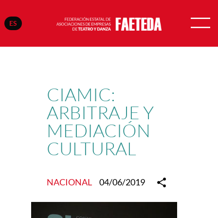
ES
Saltar
al
contenido
CIAMIC:
ARBITRAJE Y
MEDIACIÓN
CULTURAL
NACIONAL
04/06/2019