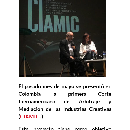
El pasado mes de mayo se presentó en
Colombia la primera Corte
Iberoamericana de Arbitraje y
Mediación de las Industrias Creativas
(
CIAMIC
Abre en nueva ventana
).
Este proyecto tiene como
objetivo