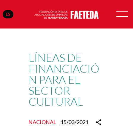
ES
Saltar
al
contenido
LÍNEAS DE
FINANCIACIÓ
N PARA EL
SECTOR
CULTURAL
NACIONAL
15/03/2021