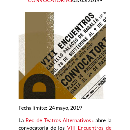
CONVOCATORIAS
02/05/2019
Fecha límite: 24 mayo, 2019
La
Red de Teatros Alternativos
Abre en nueva 
abre la
convocatoria de los
VIII Encuentros de