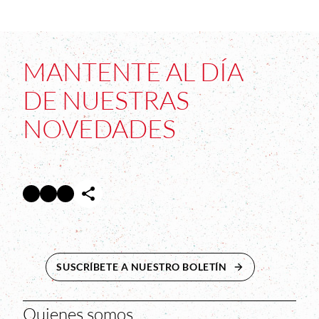
MANTENTE AL DÍA
DE NUESTRAS
NOVEDADES
Facebook
Twitter
Instagram
Abre en nueva ventana
Abre en nueva ventana
Abre en nueva ventana
SUSCRÍBETE A NUESTRO BOLETÍN
ABRE EN NUEVA 
Quienes somos