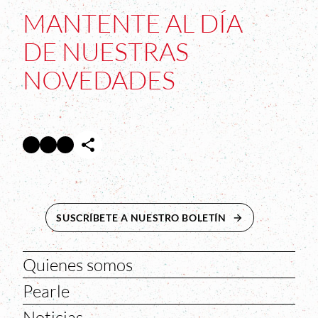
MANTENTE AL DÍA
DE NUESTRAS
NOVEDADES
Facebook
Twitter
Instagram
Abre en nueva ventana
Abre en nueva ventana
Abre en nueva ventana
SUSCRÍBETE A NUESTRO BOLETÍN
ABRE EN NUEVA 
Quienes somos
Pearle
Noticias