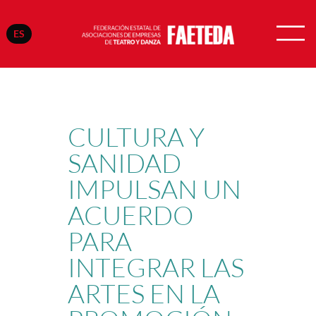
ES
Saltar
al
contenido
CULTURA Y
SANIDAD
IMPULSAN UN
ACUERDO
PARA
INTEGRAR LAS
ARTES EN LA