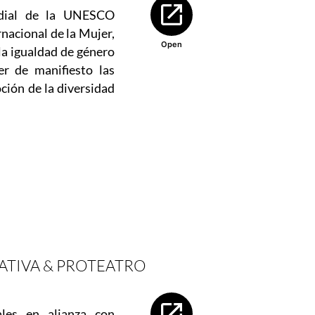
Abre en nueva ventana
ndial de la UNESCO
rnacional de la Mujer,
Open
la igualdad de género
er de manifiesto las
ción de la diversidad
s
TIVA & PROTEATRO
Abre en nueva ventana
ales en alianza con