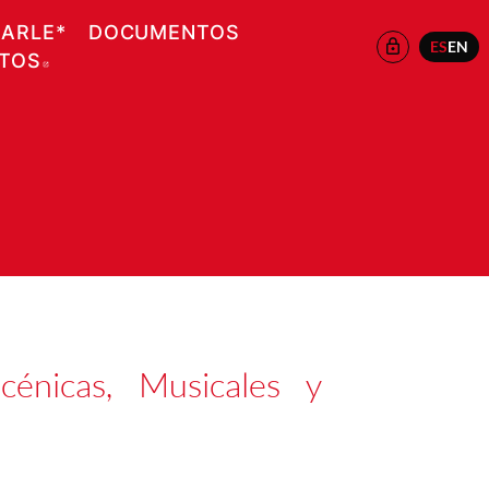
EARLE*
DOCUMENTOS
ES
EN
ATOS
ABRE EN NUEVA VENTANA
énicas, Musicales y