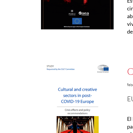
Es
ci
ab
vi
de
C
feb
E
El
pa