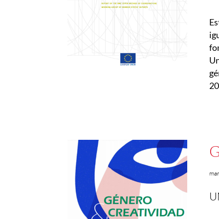
Es
ig
fo
Un
gé
20
G
ma
U