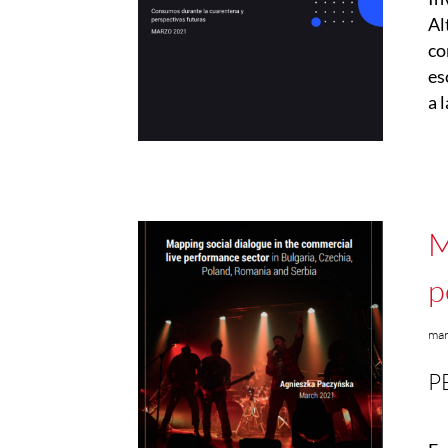
Al
co
es
a 
M
p
ma
P