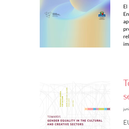
El
En
ap
pr
re
im
T
s
jun
E