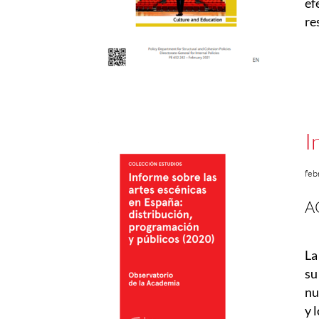
ef
re
I
feb
A
La
su
nu
y 