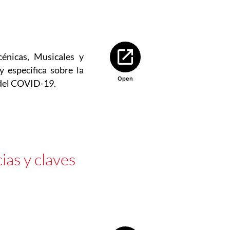
Abre en nueva ventana
énicas, Musicales y
y específica sobre la
Open
s del COVID-19.
ias y claves