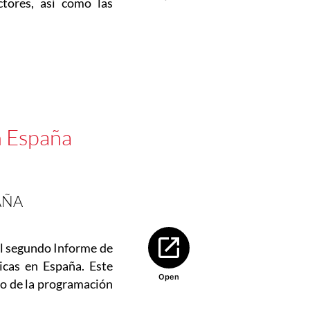
ctores, así como las
n España
AÑA
Abre en nueva ventana
el segundo Informe de
nicas en España. Este
Open
mo de la programación