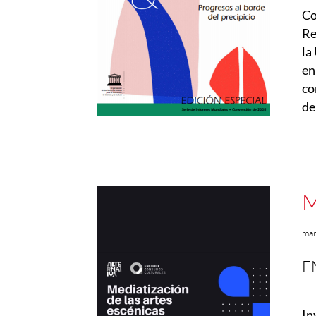
Co
Re
la
en
co
de
M
ma
E
In