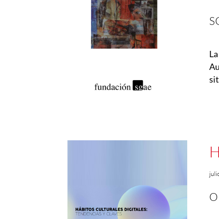
S
La
Au
si
H
jul
O