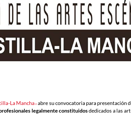
stilla-La Mancha
Abre en nueva ventana
abre su convocatoria para presentación de
profesionales legalmente constituidos
dedicados a las art