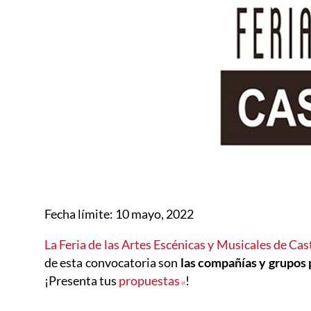
Fecha lí­mite: 10 mayo, 2022
La Feria de las Artes Escénicas y Musicales de Ca
de esta convocatoria son
las compañías y grupos 
¡Presenta tus
propuestas
Abre en nueva ventana
!