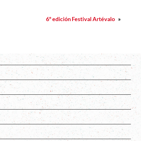
6º edición Festival Artévalo
»
s