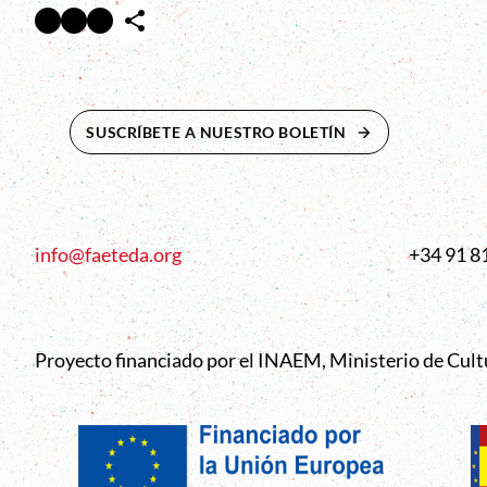
Facebook
Twitter
Instagram
Abre en nueva ventana
Abre en nueva ventana
Abre en nueva ventana
SUSCRÍBETE A NUESTRO BOLETÍN
ABRE EN NUEVA 
info@faeteda.org
+34 91 8
Proyecto financiado por el INAEM, Ministerio de Cul