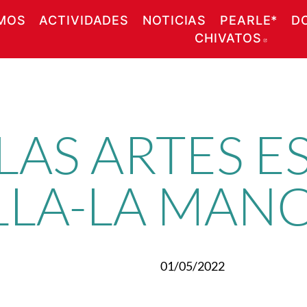
MOS
ACTIVIDADES
NOTICIAS
PEARLE*
D
CHIVATOS
ABRE
 LAS ARTES 
LLA-LA MAN
01/05/2022