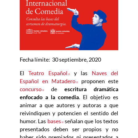
Fecha límite: 30 septiembre, 2020
El
Teatro Español
Abre en nueva ventana
y las
Naves del
Español en Matadero
Abre en nueva ventana
proponen este
concurso
Abre en nueva ventana
de
escritura dramática
enfocado a la comedia
. El objetivo es
animar a que autores y autoras a que
reivindiquen y potencien el sentido del
humor. Las
bases
Abre en nueva ventana
señalan que los textos
presentados deben ser propios y no
haber sido premiados ni presentados a