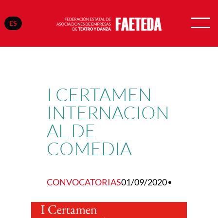
ES
Saltar
al
contenido
I CERTAMEN
INTERNACION
AL DE
COMEDIA
CONVOCATORIAS
01/09/2020