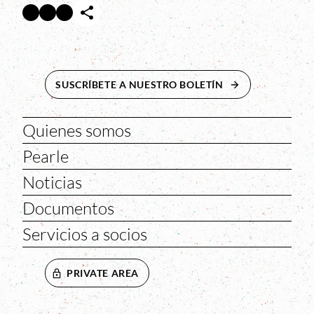
Facebook
Twitter
Instagram
Abre en nueva ventana
Abre en nueva ventana
Abre en nueva ventana
SUSCRÍBETE A NUESTRO BOLETÍN
ABRE EN NUEVA 
Quienes somos
Pearle
Noticias
Documentos
Servicios a socios
PRIVATE AREA