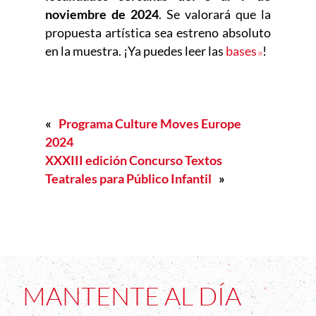
noviembre de 2024
. Se valorará que la
propuesta artística sea estreno absoluto
en la muestra. ¡Ya puedes leer las
bases
Abre en n
!
«
Programa Culture Moves Europe
2024
XXXIII edición Concurso Textos
Teatrales para Público Infantil
»
MANTENTE AL DÍA