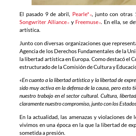
El pasado 9 de abril,
Pearle*
Abre en nueva ven
, junto con otras 
Songwriter Alliance
Abre en nueva ventana
y
Freemuse
Abre en nueva
. En ella, se 
artística.
Junto con diversas organizaciones que representa
Agencia de los Derechos Fundamentales de la Uni
la libertad artística en Europa. Como destacó el 
estructurado de la Comisión de Cultura y Educaci
«En cuanto a la libertad artística y la libertad de ex
sido muy activa en la defensa de la causa, pero esto t
nuestro trabajo en el sector cultural. Cultura, libert
claramente nuestro compromiso, junto con los Estado
En la actualidad, las amenazas y violaciones de 
vivimos en una época en la que la libertad de exp
sometida a presión.