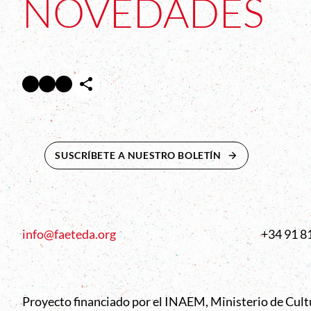
NOVEDADES
Facebook
Twitter
Instagram
Abre en nueva ventana
Abre en nueva ventana
Abre en nueva ventana
SUSCRÍBETE A NUESTRO BOLETÍN
ABRE EN NUEVA 
info@faeteda.org
+34 91 8
Proyecto financiado por el INAEM, Ministerio de Cul