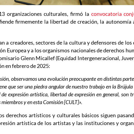
tana
13 organizaciones culturales, firmó la
convocatoria con
 ventana
defiende firmemente la libertad de creación, la autonomía
n a creadores, sectores de la cultura y defensores de los
ón Europea y a los organismos nacionales de derechos hum
Comisario Glenn Micallef (Equidad Intergeneracional, Juve
ón en febrero de 2025:
presión, observamos una evolución preocupante en distintas partes
iene que ser una piedra angular de nuestro trabajo en la Brújula 
ad de expresión artística, libertad de expresión en general, so
s miembros y en esta Comisión [CULT]».
los derechos artísticos y culturales básicos siguen pasa
resión artística de los artistas y las instituciones y org