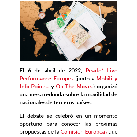
El 6 de abril de 2022,
Pearle* Live
Performance Europe
Abre en nueva ventana
(junto a
Mobility
Info Points
Abre en nueva ventana
y
On The Move
Abre en nueva ve
) organizó
una mesa redonda sobre la movilidad de
nacionales de terceros países.
El debate se celebró en un momento
oportuno para conocer las próximas
propuestas de la
Comisión Europea
Abre en nue
que