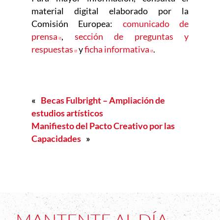
material digital elaborado por la
Comisión Europea:
comunicado de
prensa
Abre en nueva ventana
,
sección de preguntas y
respuestas
Abre en nueva ventana
y
ficha informativa
Abre en nueva ve
.
«
Becas Fulbright – Ampliación de
estudios artísticos
Manifiesto del Pacto Creativo por las
Capacidades
»