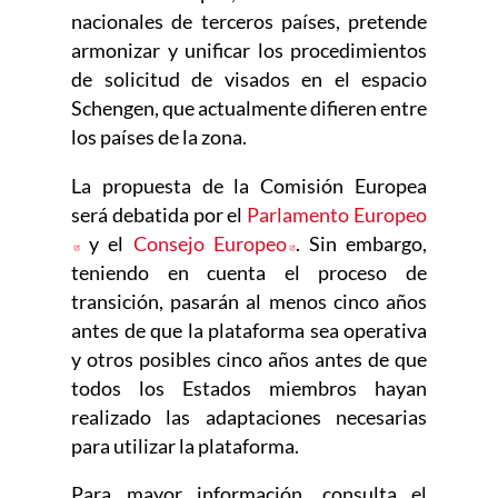
nacionales de terceros países, pretende
armonizar y unificar los procedimientos
de solicitud de visados en el espacio
Schengen, que actualmente difieren entre
los países de la zona.
La propuesta de la Comisión Europea
será debatida por el
Parlamento Europeo
Abre en nueva ventana
y el
Consejo Europeo
Abre en nueva ventana
. Sin embargo,
teniendo en cuenta el proceso de
transición, pasarán al menos cinco años
antes de que la plataforma sea operativa
y otros posibles cinco años antes de que
todos los Estados miembros hayan
realizado las adaptaciones necesarias
para utilizar la plataforma.
Para mayor información, consulta el