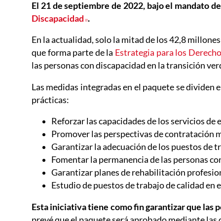
El 21 de septiembre de 2022, bajo el mandato de
Discapacidad
Abre en nueva ventana
.
En la actualidad, solo la mitad de los 42,8 millo
que forma parte de la
Estrategia para los Derech
las personas con discapacidad en la transición verd
Las medidas integradas en el paquete se dividen e
prácticas:
Reforzar las capacidades de los servicios de 
Promover las perspectivas de contratación m
Garantizar la adecuación de los puestos de t
Fomentar la permanencia de las personas con
Garantizar planes de rehabilitación profesio
Estudio de puestos de trabajo de calidad en e
Esta iniciativa tiene como fin garantizar que las
prevé que el paquete será aprobado mediante las 