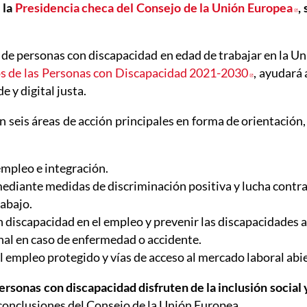
 la
Presidencia checa del Consejo de la Unión Europea
A
,
nes de personas con discapacidad en edad de trabajar en la 
os de las Personas con Discapacidad 2021-2030
Abre en n
, ayudará 
e y digital justa.
n seis áreas de acción principales en forma de orientación
empleo e integración.
ediante medidas de discriminación positiva y lucha contra 
rabajo.
 discapacidad en el empleo y prevenir las discapacidades 
nal en caso de enfermedad o accidente.
l empleo protegido y vías de acceso al mercado laboral abi
 personas con discapacidad disfruten de la inclusión socia
conclusiones del Consejo de la Unión Europea.