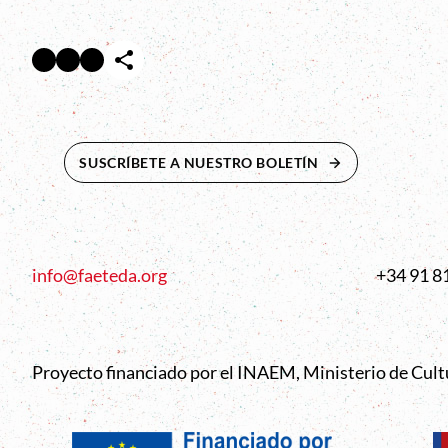
Facebook
Twitter
Instagram
Abre en nueva ventana
Abre en nueva ventana
Abre en nueva ventana
SUSCRÍBETE A NUESTRO BOLETÍN
ABRE EN NUEVA 
info@faeteda.org
+34 91 8
Proyecto financiado por el INAEM, Ministerio de Cul