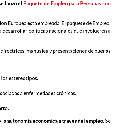
bre en nueva ventana
 se lanzó el
Paquete de Empleo para Personas con
Unión Europea está empleada. El paquete de Empleo,
ueva ventana
a desarrollar políticas nacionales que involucren a
, directrices, manuales y presentaciones de buenas
los estereotipos.
asociadas a enfermedades crónicas.
erto.
l y la autonomía económica a través del empleo.
Se