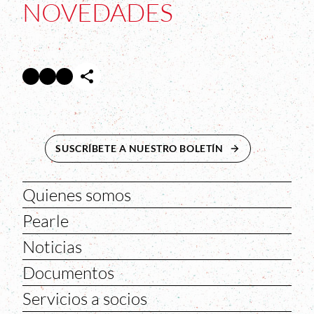
NOVEDADES
Facebook
Twitter
Instagram
Abre en nueva ventana
Abre en nueva ventana
Abre en nueva ventana
SUSCRÍBETE A NUESTRO BOLETÍN
ABRE EN NUEVA 
Quienes somos
Pearle
Noticias
Documentos
Servicios a socios