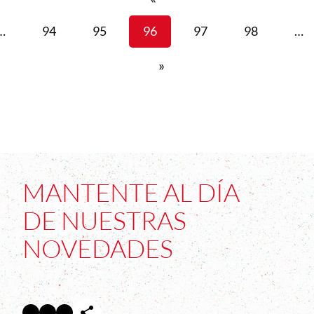
…
94
95
96
97
98
…
»
MANTENTE AL DÍA
DE NUESTRAS
NOVEDADES
Facebook
Twitter
Instagram
Abre en nueva ventana
Abre en nueva ventana
Abre en nueva ventana