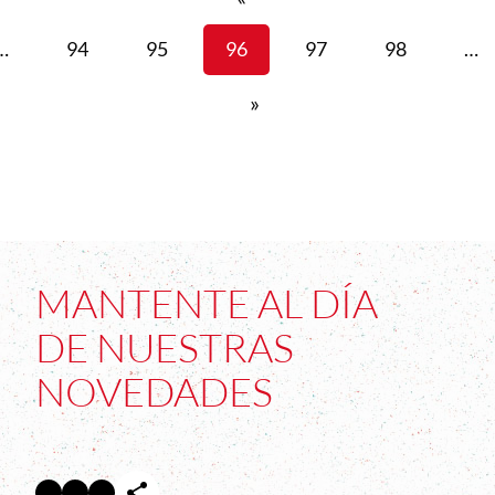
…
94
95
96
97
98
…
»
MANTENTE AL DÍA
DE NUESTRAS
NOVEDADES
Facebook
Twitter
Instagram
Abre en nueva ventana
Abre en nueva ventana
Abre en nueva ventana