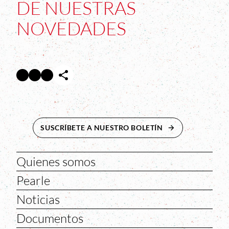
DE NUESTRAS
NOVEDADES
Facebook
Twitter
Instagram
Abre en nueva ventana
Abre en nueva ventana
Abre en nueva ventana
SUSCRÍBETE A NUESTRO BOLETÍN
ABRE EN NUEVA 
Quienes somos
Pearle
Noticias
Documentos