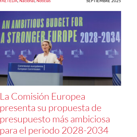
FAETEDA
, 
Nacional
, 
Noticias
SEPTIEMBRE 2025
La Comisión Europea
presenta su propuesta de
presupuesto más ambiciosa
para el periodo 2028-2034