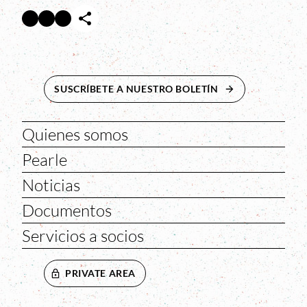
Facebook
Twitter
Instagram
Abre en nueva ventana
Abre en nueva ventana
Abre en nueva ventana
SUSCRÍBETE A NUESTRO BOLETÍN
ABRE EN NUEVA 
Quienes somos
Pearle
Noticias
Documentos
Servicios a socios
PRIVATE AREA