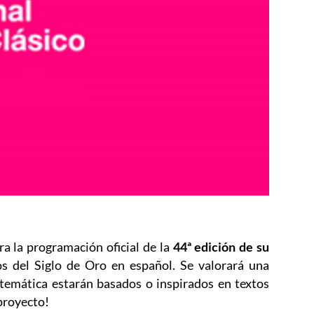
a la programación oficial de la
44ª edición de su
os del Siglo de Oro en español. Se valorará una
o temática estarán basados o inspirados en textos
tana
 proyecto!