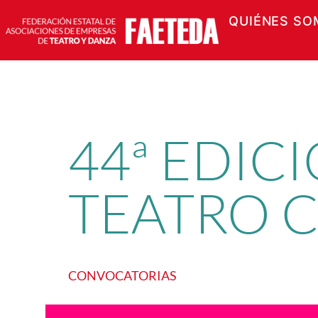
QUIÉNES SO
Saltar
al
contenido
44ª EDIC
TEATRO 
CONVOCATORIAS