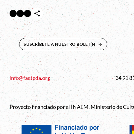
Facebook
Twitter
Instagram
Abre en nueva ventana
Abre en nueva ventana
Abre en nueva ventana
SUSCRÍBETE A NUESTRO BOLETÍN
ABRE EN NUEVA 
info@faeteda.org
+34 91 8
Proyecto financiado por el INAEM, Ministerio de Cul