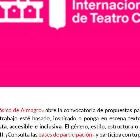
lásico de Almagro
Abre en nueva ventana
abre la convocatoria de propuestas par
 trabajo esté basado, inspirado o ponga en escena text
ta, accesible e inclusiva
. El género, estilo, estructura 
II. ¡Consulta las
bases de participación
Abre en nueva ven
y participa con tu