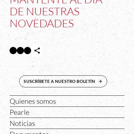
DE NUESTRAS
NOVEDADES
Facebook
Twitter
Instagram
Abre en nueva ventana
Abre en nueva ventana
Abre en nueva ventana
SUSCRÍBETE A NUESTRO BOLETÍN
ABRE EN NUEVA 
Quienes somos
Pearle
Noticias