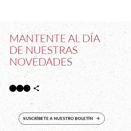
MANTENTE AL DÍA
DE NUESTRAS
NOVEDADES
Facebook
Twitter
Instagram
Abre en nueva ventana
Abre en nueva ventana
Abre en nueva ventana
SUSCRÍBETE A NUESTRO BOLETÍN
ABRE EN NUEVA 