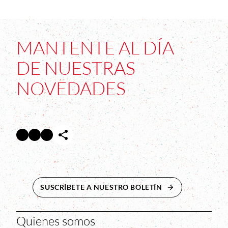
MANTENTE AL DÍA
DE NUESTRAS
NOVEDADES
Facebook
Twitter
Instagram
Abre en nueva ventana
Abre en nueva ventana
Abre en nueva ventana
SUSCRÍBETE A NUESTRO BOLETÍN
ABRE EN NUEVA 
Quienes somos