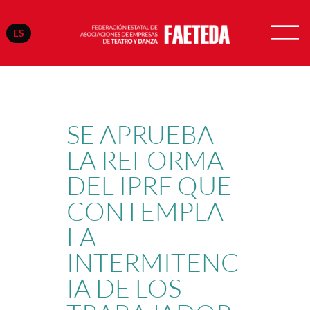
ES
Saltar
al
contenido
SE APRUEBA
LA REFORMA
DEL IPRF QUE
CONTEMPLA
LA
INTERMITENC
IA DE LOS