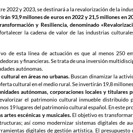
re 2022 y 2023, se destinará a la revalorización de la indus
erirán 93,9 millones de euros en 2022 y 21,5 millones en 20
ansformación y Resiliencia, denominado «Revalorización
ortalecer la cadena de valor de las industrias culturale
ivo de esta línea de actuación es que al menos 250 em
doras y financieras. Se trata de una inversión multidiscip
ciudades autónomas.
 cultural en áreas no urbanas.
Buscan dinamizar la activi
ferta cultural en el medio rural. Se invertirán 19,8 millone
nidades autónomas, corporaciones locales y titulares pr
valorizar el patrimonio cultural inmueble distribuido p
nos 19 lugares del patrimonio cultural español. En este pr
s artes escénicas y musicales.
El objetivo es transformar
structuras; así como modernizar sistemas digitales de au
rramientas digitales de gestión artística. El presupuesto