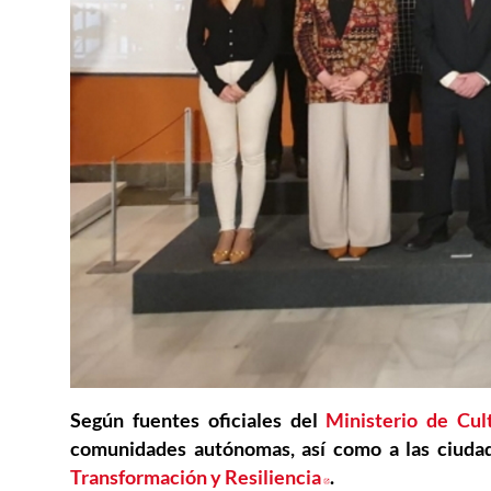
Según fuentes oficiales del
Ministerio de Cul
comunidades autónomas, así como a las ciudad
Transformación y Resiliencia
Abre en nueva ve
.