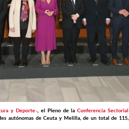
tura y Deporte
Abre en nueva ventana
, el Pleno de la
Conferencia Sectorial
es autónomas de Ceuta y Melilla, de un total de 115
ntana