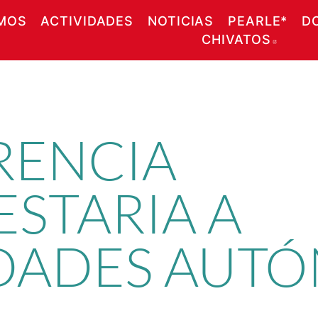
MOS
ACTIVIDADES
NOTICIAS
PEARLE*
D
CHIVATOS
ABRE
RENCIA
STARIA A
DADES AUT