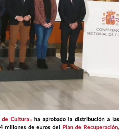
 de Cultura
Abre en nueva ventana
ha aprobado la distribución a las
,4 millones de euros del
Plan de Recuperación,