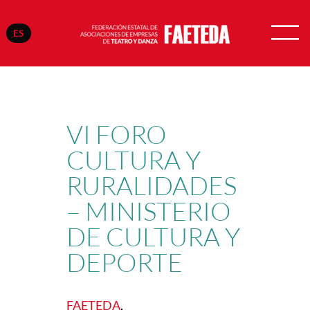
ES
Saltar
al
contenido
VI FORO
CULTURA Y
RURALIDADES
– MINISTERIO
DE CULTURA Y
DEPORTE
FAETEDA
, 