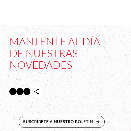
MANTENTE AL DÍA
DE NUESTRAS
NOVEDADES
Facebook
Twitter
Instagram
Abre en nueva ventana
Abre en nueva ventana
Abre en nueva ventana
SUSCRÍBETE A NUESTRO BOLETÍN
ABRE EN NUEVA 