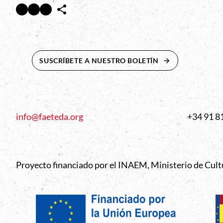
Facebook
Twitter
Instagram
Abre en nueva ventana
Abre en nueva ventana
Abre en nueva ventana
SUSCRÍBETE A NUESTRO BOLETÍN
ABRE EN NUEVA 
info@faeteda.org
+34 91 8
Proyecto financiado por el INAEM, Ministerio de Cul