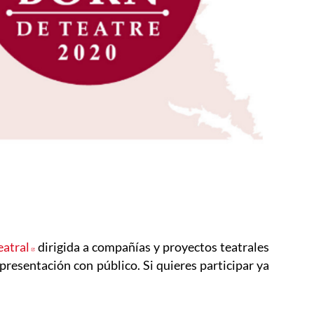
eatral
Abre en nueva ventana
dirigida a compañías y proyectos teatrales
representación con público. Si quieres participar ya