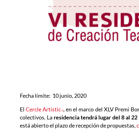
Fecha límite: 10 junio, 2020
El
Cercle Artístic
Abre en nueva ventana
, en el marco del XLV Premi Bo
colectivos. La
residencia tendrá lugar del 8 al 2
está abierto el plazo de recepción de propuestas,
c