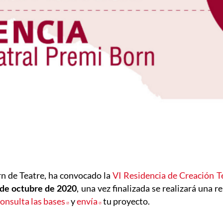
rn de Teatre, ha convocado la
VI Residencia de Creación T
2 de octubre de 2020
, una vez finalizada se realizará una 
onsulta las bases
Abre en nueva ventana
y
envía
Abre en nueva ventana
tu proyecto.