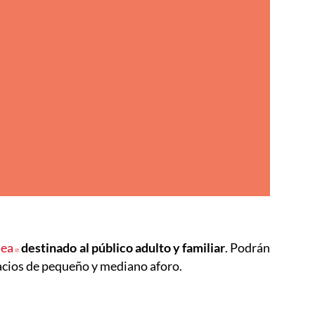
nea
Abre en nueva ventana
destinado al público adulto y familiar
. Podrán
acios de pequeño y mediano aforo.