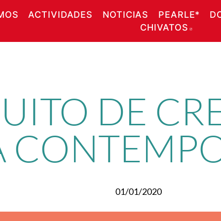
MOS
ACTIVIDADES
NOTICIAS
PEARLE*
D
CHIVATOS
ABRE
RCUITO DE C
A CONTEMP
01/01/2020