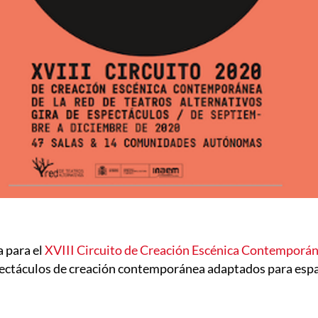
ntana
 para el
XVIII Circuito de Creación Escénica Contemporá
spectáculos de creación contemporánea adaptados para esp