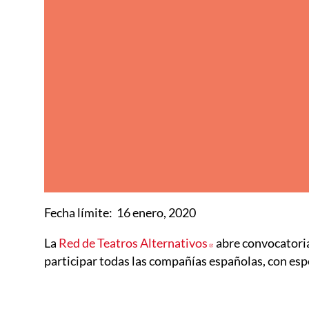
Fecha límite: 16 enero, 2020
La
Red de Teatros Alternativos
Abre en nueva ve
abre convocatoria
participar todas las compañías españolas, con e