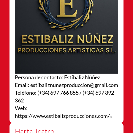
Persona de contacto: Estíbaliz Núñez
Email:
estibaliznunezproduccion@gmail.com
Teléfono: (+34) 697 766 855 / (+34) 697 892
362
Web:
https://www.estibalizproducciones.com/
Abre en 
Harta Teatro