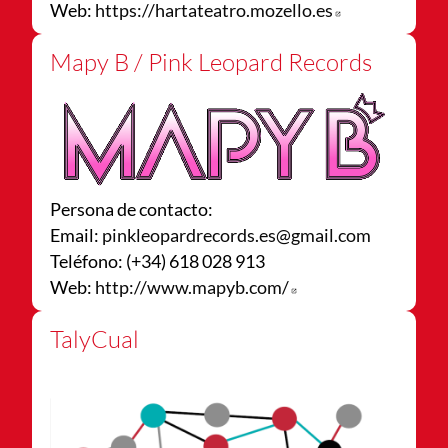
Web:
https://hartateatro.mozello.es
Abre en nuev
Mapy B / Pink Leopard Records
Persona de contacto:
Email:
pinkleopardrecords.es@gmail.com
Teléfono: (+34) 618 028 913
Web:
http://www.mapyb.com/
Abre en nueva vent
TalyCual