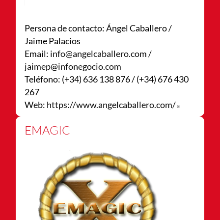
Persona de contacto: Ángel Caballero /
Jaime Palacios
Email:
info@angelcaballero.com /
jaimep@infonegocio.com
Teléfono: (+34) 636 138 876 / (+34) 676 430
267
Web:
https://www.angelcaballero.com/
Abre en n
EMAGIC