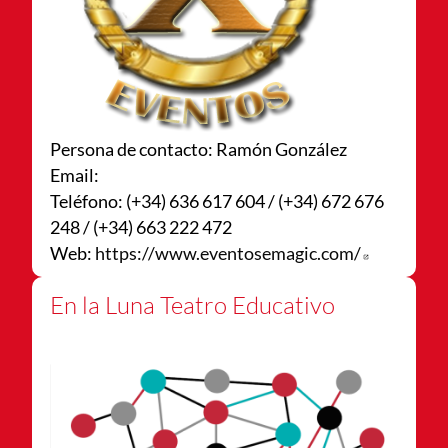
Persona de contacto: Ramón González
Email:
Teléfono: (+34) 636 617 604 / (+34) 672 676
248 / (+34) 663 222 472
Web:
https://www.eventosemagic.com/
Abre en n
En la Luna Teatro Educativo