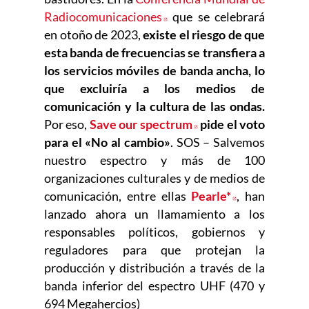
Radiocomunicaciones
Abre en nueva ventana
que se celebrará
en otoño de 2023,
existe el riesgo de que
esta banda de frecuencias se transfiera a
los servicios móviles de banda ancha, lo
que excluiría a los medios de
comunicación y la cultura de las ondas.
Por eso,
Save our spectrum
Abre en nueva vent
pide el voto
para el «No al cambio»
. SOS – Salvemos
nuestro espectro y más de 100
organizaciones culturales y de medios de
comunicación, entre ellas
Pearle*
Abre en nuev
, han
lanzado ahora un llamamiento a los
responsables políticos, gobiernos y
reguladores para que protejan la
producción y distribución a través de la
banda inferior del espectro UHF (470 y
694 Megahercios)