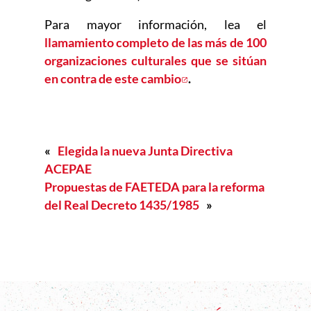
Para mayor información, lea el
llamamiento completo de las más de 100
organizaciones culturales que se sitúan
en contra de este cambio
Abre en nueva ventan
.
«
Elegida la nueva Junta Directiva
ACEPAE
Propuestas de FAETEDA para la reforma
del Real Decreto 1435/1985
»