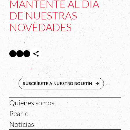
MANTENTE AL DÍA
DE NUESTRAS
NOVEDADES
Facebook
Twitter
Instagram
Abre en nueva ventana
Abre en nueva ventana
Abre en nueva ventana
SUSCRÍBETE A NUESTRO BOLETÍN
ABRE EN NUEVA 
Quienes somos
Pearle
Noticias