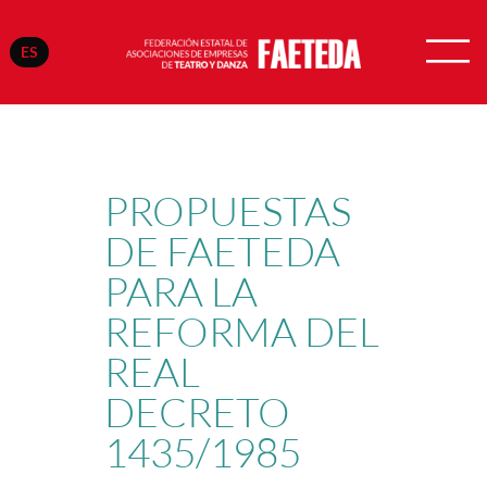
ES
Saltar
al
contenido
PROPUESTAS
DE FAETEDA
PARA LA
REFORMA DEL
REAL
DECRETO
1435/1985