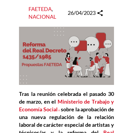
FAETEDA
, 
26/04/2023
NACIONAL
Tras la reunión celebrada el pasado 30
de marzo, en el
Ministerio de Trabajo y
Economía Social
Abre en nueva ventana
sobre la aprobación de
una nueva regulación de la relación
laboral de carácter especial de artistas y
técnicos/as y la reforma del
Real