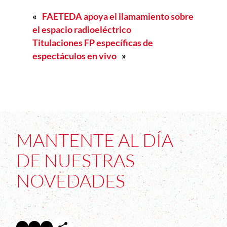
«
FAETEDA apoya el llamamiento sobre
el espacio radioeléctrico
Titulaciones FP específicas de
espectáculos en vivo
»
MANTENTE AL DÍA
DE NUESTRAS
NOVEDADES
Facebook
Twitter
Instagram
Abre en nueva ventana
Abre en nueva ventana
Abre en nueva ventana