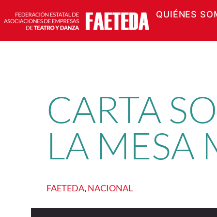
QUIÉNES SO
Saltar
al
contenido
CARTA S
LA MESA
FAETEDA
, 
NACIONAL