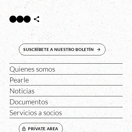
Facebook
Twitter
Instagram
Abre en nueva ventana
Abre en nueva ventana
Abre en nueva ventana
SUSCRÍBETE A NUESTRO BOLETÍN
ABRE EN NUEVA 
Quienes somos
Pearle
Noticias
Documentos
Servicios a socios
PRIVATE AREA