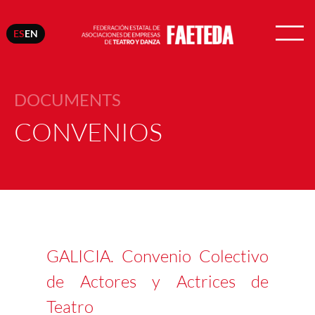
ES
EN
DOCUMENTS
CONVENIOS
GALICIA. Convenio Colectivo
de Actores y Actrices de
Teatro