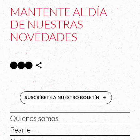
MANTENTE AL DÍA
DE NUESTRAS
NOVEDADES
Facebook
Twitter
Instagram
Abre en nueva ventana
Abre en nueva ventana
Abre en nueva ventana
SUSCRÍBETE A NUESTRO BOLETÍN
ABRE EN NUEVA 
Quienes somos
Pearle