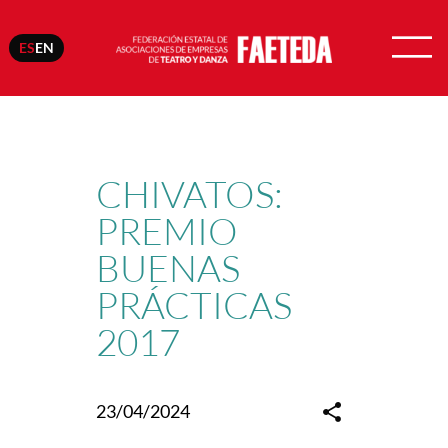
ES
EN
Saltar
al
contenido
CHIVATOS:
PREMIO
BUENAS
PRÁCTICAS
2017
23/04/2024