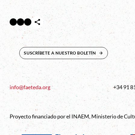
Facebook
Twitter
Instagram
Abre en nueva ventana
Abre en nueva ventana
Abre en nueva ventana
SUSCRÍBETE A NUESTRO BOLETÍN
ABRE EN NUEVA 
info@faeteda.org
+34 91 8
Proyecto financiado por el INAEM, Ministerio de Cul