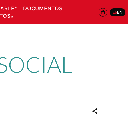
EARLE*
DOCUMENTOS
ES
EN
ATOS
ABRE EN NUEVA VENTANA
SOCIAL