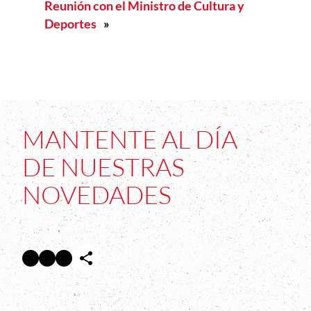
Reunión con el Ministro de Cultura y
Deportes
»
MANTENTE AL DÍA
DE NUESTRAS
NOVEDADES
Facebook
Twitter
Instagram
Abre en nueva ventana
Abre en nueva ventana
Abre en nueva ventana