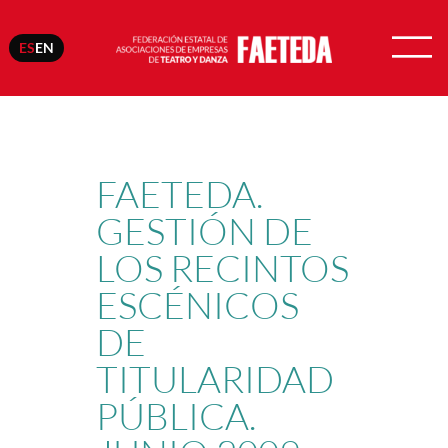
ES
EN
Saltar
al
contenido
FAETEDA.
GESTIÓN DE
LOS RECINTOS
ESCÉNICOS
DE
TITULARIDAD
PÚBLICA.