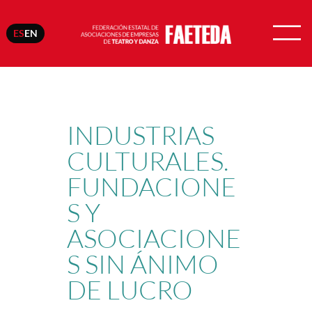
ES
EN
Saltar
al
contenido
INDUSTRIAS
CULTURALES.
FUNDACIONE
S Y
ASOCIACIONE
S SIN ÁNIMO
DE LUCRO