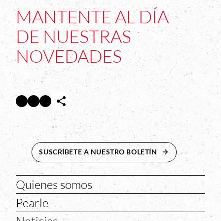
MANTENTE AL DÍA
DE NUESTRAS
NOVEDADES
Facebook
Twitter
Instagram
Abre en nueva ventana
Abre en nueva ventana
Abre en nueva ventana
SUSCRÍBETE A NUESTRO BOLETÍN
ABRE EN NUEVA 
Quienes somos
Pearle