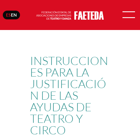
ES
EN
Saltar
al
contenido
INSTRUCCION
ES PARA LA
JUSTIFICACIÓ
N DE LAS
AYUDAS DE
TEATRO Y
CIRCO