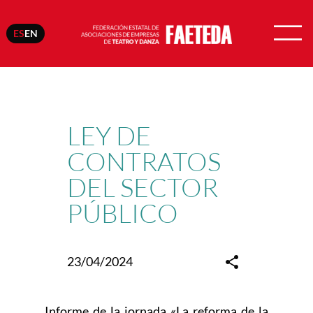
ES
EN
Saltar
al
contenido
LEY DE
CONTRATOS
DEL SECTOR
PÚBLICO
23/04/2024
Informe de la jornada «La reforma de la