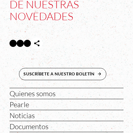
DE NUESTRAS
NOVEDADES
Facebook
Twitter
Instagram
Abre en nueva ventana
Abre en nueva ventana
Abre en nueva ventana
SUSCRÍBETE A NUESTRO BOLETÍN
ABRE EN NUEVA 
Quienes somos
Pearle
Noticias
Documentos