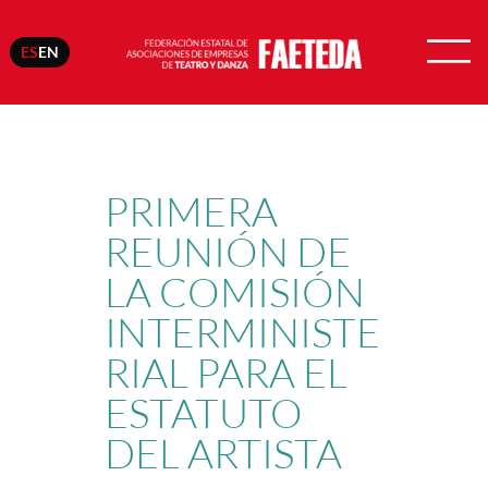
ES
EN
Saltar
al
contenido
PRIMERA
REUNIÓN DE
LA COMISIÓN
INTERMINISTE
RIAL PARA EL
ESTATUTO
DEL ARTISTA