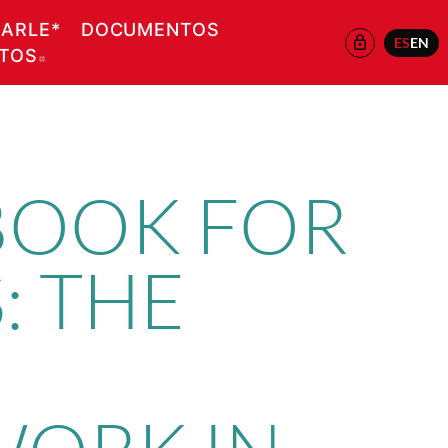
EARLE*
DOCUMENTOS
ES
EN
ATOS
ABRE EN NUEVA VENTANA
BOOK FOR
: THE