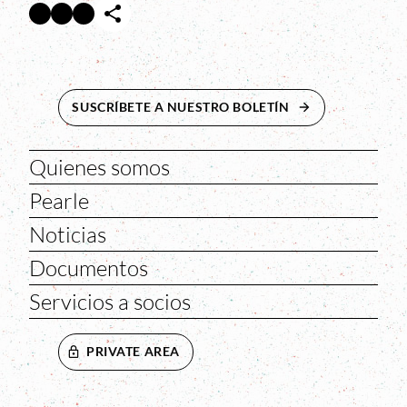
Facebook
Twitter
Instagram
Abre en nueva ventana
Abre en nueva ventana
Abre en nueva ventana
SUSCRÍBETE A NUESTRO BOLETÍN
ABRE EN NUEVA 
Quienes somos
Pearle
Noticias
Documentos
Servicios a socios
PRIVATE AREA