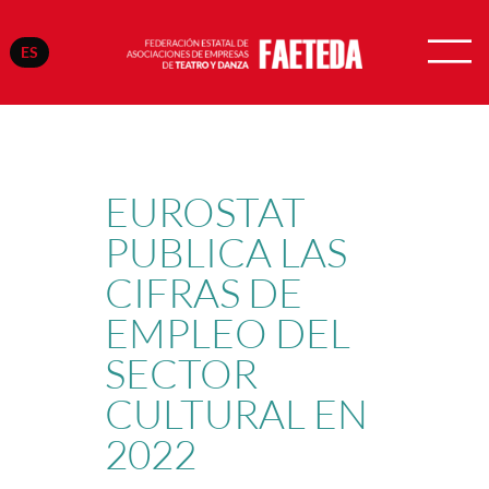
ES
Saltar
al
contenido
EUROSTAT
PUBLICA LAS
CIFRAS DE
EMPLEO DEL
SECTOR
CULTURAL EN
2022