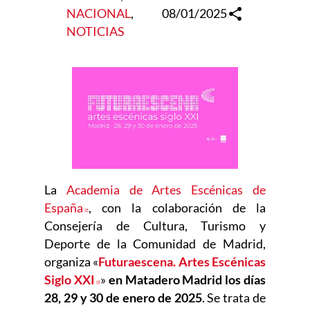
NACIONAL
, 
08/01/2025
NOTICIAS
La
Academia de Artes Escénicas de
España
Abre en nueva ventana
, con la colaboración de la
Consejería de Cultura, Turismo y
Deporte de la Comunidad de Madrid,
organiza «
Futuraescena. Artes Escénicas
Siglo XXI
Abre en nueva ventana
»
en Matadero Madrid los días
28, 29 y 30 de enero de 2025
. Se trata de