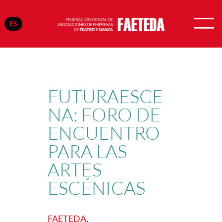
ES
Saltar
al
contenido
FUTURAESCE
NA: FORO DE
ENCUENTRO
PARA LAS
ARTES
ESCÉNICAS
FAETEDA
, 