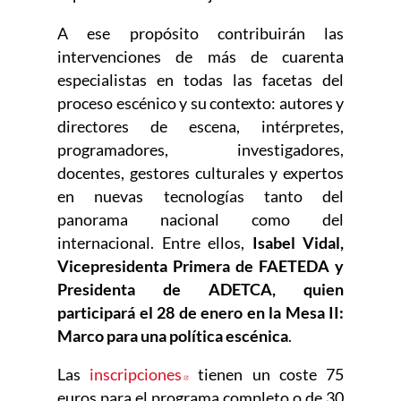
A ese propósito contribuirán las
intervenciones de más de cuarenta
especialistas en todas las facetas del
proceso escénico y su contexto: autores y
directores de escena, intérpretes,
programadores, investigadores,
docentes, gestores culturales y expertos
en nuevas tecnologías tanto del
panorama nacional como del
internacional. Entre ellos,
Isabel Vidal,
Vicepresidenta Primera de FAETEDA y
Presidenta de ADETCA, quien
participará el 28 de enero en la Mesa II:
Marco para una política escénica
.
Las
inscripciones
Abre en nueva ventana
tienen un coste 75
euros para el programa completo o de 30