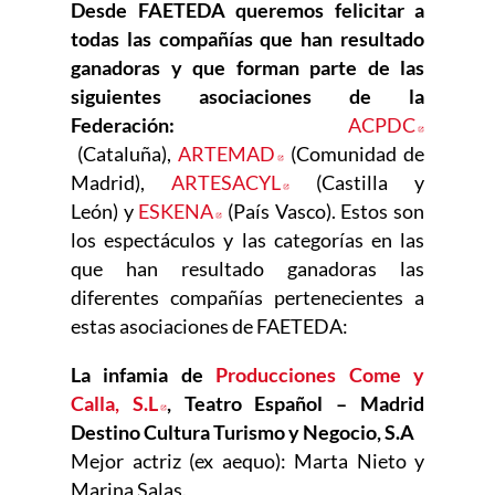
Desde FAETEDA queremos felicitar a
todas las compañías que han resultado
ganadoras y que forman parte de las
siguientes asociaciones de la
Federación:
ACPDC
Abre en nueva ventana
(Cataluña),
ARTEMAD
Abre en nueva ventana
(Comunidad de
Madrid),
ARTESACYL
Abre en nueva ventana
(Castilla y
León) y
ESKENA
Abre en nueva ventana
(País Vasco). Estos son
los espectáculos y las categorías en las
que han resultado ganadoras las
diferentes compañías pertenecientes a
estas asociaciones de FAETEDA:
La infamia de
Producciones Come y
Calla, S.L
Abre en nueva ventana
, Teatro Español – Madrid
Destino Cultura Turismo y Negocio, S.A
Mejor actriz (ex aequo): Marta Nieto y
Marina Salas.