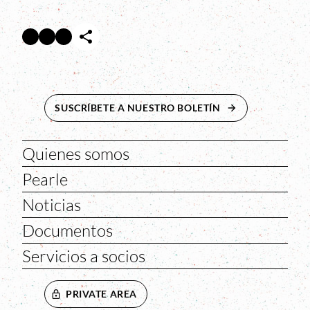
Facebook
Twitter
Instagram
Abre en nueva ventana
Abre en nueva ventana
Abre en nueva ventana
SUSCRÍBETE A NUESTRO BOLETÍN
ABRE EN NUEVA 
Quienes somos
Pearle
Noticias
Documentos
Servicios a socios
PRIVATE AREA