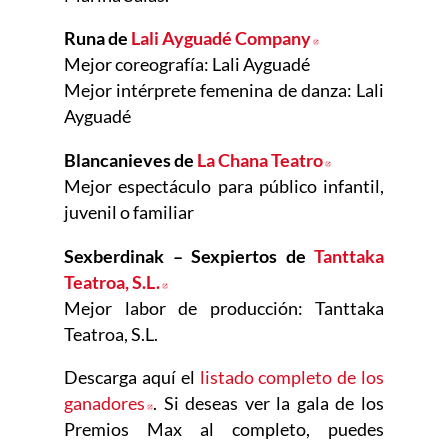
Runa de
Lali Ayguadé Company
Abre en nueva 
Mejor coreografía: Lali Ayguadé
Mejor intérprete femenina de danza: Lali
Ayguadé
Blancanieves de
La Chana Teatro
Abre en nueva
Mejor espectáculo para público infantil,
juvenil o familiar
Sexberdinak – Sexpiertos de
Tanttaka
Teatroa, S.L.
Abre en nueva ventana
Mejor labor de producción: Tanttaka
Teatroa, S.L.
Descarga aquí el
listado completo de los
ganadores
Abre en nueva ventana
. Si deseas ver la gala de los
Premios Max al completo, puedes