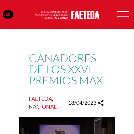
ES
Saltar
al
contenido
GANADORES
DE LOS XXVI
PREMIOS MAX
FAETEDA
, 
18/04/2023
NACIONAL