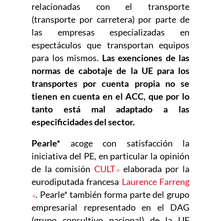
relacionadas con el transporte
(transporte por carretera) por parte de
las empresas especializadas en
espectáculos que transportan equipos
para los mismos.
Las exenciones de las
normas de cabotaje de la UE para los
transportes por cuenta propia no se
tienen en cuenta en el ACC, que por lo
tanto está mal adaptado a las
especificidades del sector.
Pearle*
acoge con satisfacción la
iniciativa del PE, en particular la opinión
de la comisión
CULT
Abre en nueva ventana
elaborada por la
eurodiputada francesa
Laurence Farreng
Abre en nueva ventana
. Pearle* también forma parte del grupo
empresarial representado en el DAG
(grupo consultivo nacional) de la UE