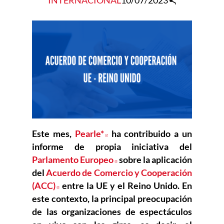
INTERNACIONAL
10/07/2023
Este mes,
Pearle*
Abre en nueva ventana
ha contribuido a un
informe de propia iniciativa del
Parlamento Europeo
Abre en nueva ventana
sobre la aplicación
del
Acuerdo de Comercio y Cooperación
(ACC)
Abre en nueva ventana
entre la UE y el Reino Unido. En
este contexto, la principal preocupación
de las organizaciones de espectáculos